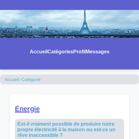
Accueil
Catégories
Profil
Messages
Accueil
>
Catégorie
Énergie
Est-il vraiment possible de produire notre
propre électricité à la maison ou est-ce un
rêve inaccessible ?