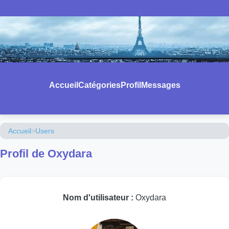
Accueil
Catégories
Profil
Messages
Accueil
>
Users
Profil de Oxydara
Nom d'utilisateur :
Oxydara